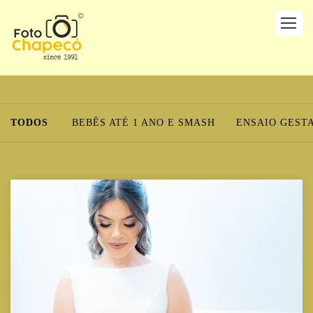
TODOS
BEBÊS ATÉ 1 ANO E SMASH
ENSAIO GEST