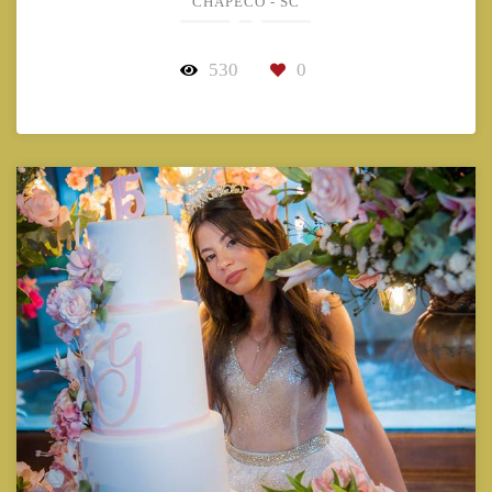
CHAPECÓ - SC
530
0