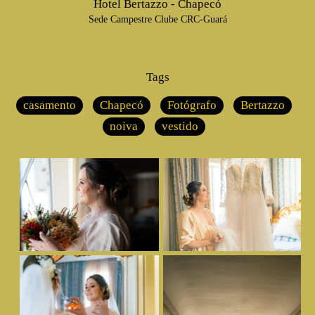
Hotel Bertazzo - Chapecó
Sede Campestre Clube CRC-Guará
Tags
casamento
Chapecó
Fotógrafo
Bertazzo
noiva
vestido