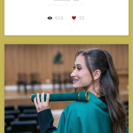
610
55