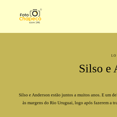
LO
Silso e
Silso e Anderson estão juntos a muitos anos. E um de
às margens do Rio Uruguai, logo após fazerem a tra