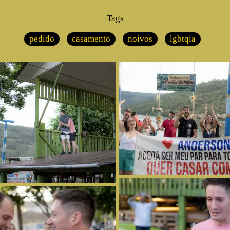
Tags
pedido
casamento
noivos
lgbtqia