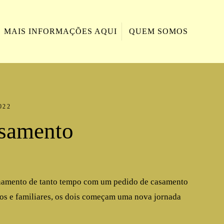
MAIS INFORMAÇÕES AQUI
QUEM SOMOS
022
asamento
acionamento de tanto tempo com um pedido de casamento
igos e familiares, os dois começam uma nova jornada