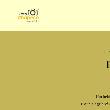
FE
Um bebê
E que alegria vê-