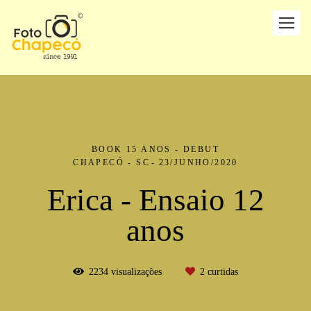
BOOK 15 ANOS - DEBUT
CHAPECÓ - SC
23/JUNHO/2020
Erica - Ensaio 12
anos
2234
visualizações
2
curtidas